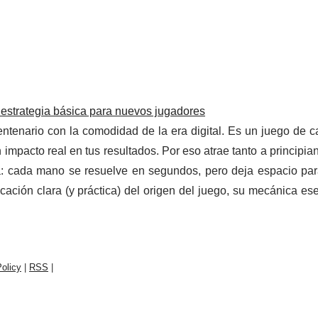
y estrategia básica para nuevos jugadores
entenario con la comodidad de la era digital. Es un juego de 
n impacto real en tus resultados. Por eso atrae tanto a principi
: cada mano se resuelve en segundos, pero deja espacio par
cación clara (y práctica) del origen del juego, su mecánica ese
olicy
|
RSS
|