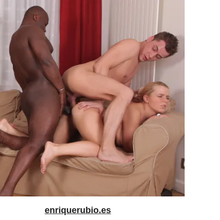
enriquerubio.es