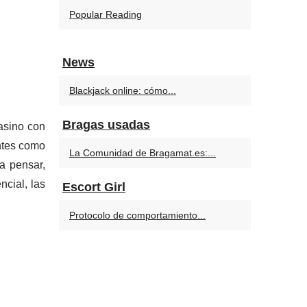
Popular Reading
News
Blackjack online: cómo...
Bragas usadas
casino con
antes como
La Comunidad de Bragamat.es:...
a pensar,
ncial, las
Escort Girl
Protocolo de comportamiento...